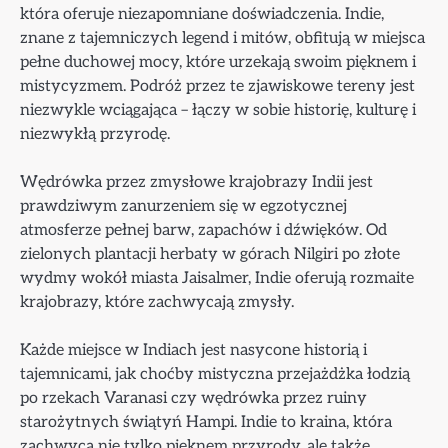
która oferuje niezapomniane doświadczenia. Indie,
znane z tajemniczych legend i mitów, obfitują w miejsca
pełne duchowej mocy, które urzekają swoim pięknem i
mistycyzmem. Podróż przez te zjawiskowe tereny jest
niezwykle wciągająca – łączy w sobie historię, kulturę i
niezwykłą przyrodę.
Wędrówka przez zmysłowe krajobrazy Indii jest
prawdziwym zanurzeniem się w egzotycznej
atmosferze pełnej barw, zapachów i dźwięków. Od
zielonych plantacji herbaty w górach Nilgiri po złote
wydmy wokół miasta Jaisalmer, Indie oferują rozmaite
krajobrazy, które zachwycają zmysły.
Każde miejsce w Indiach jest nasycone historią i
tajemnicami, jak choćby mistyczna przejażdżka łodzią
po rzekach Varanasi czy wędrówka przez ruiny
starożytnych świątyń Hampi. Indie to kraina, która
zachwyca nie tylko pięknem przyrody, ale także