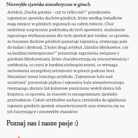
Niezwykłe zjawiska atmosferyczne w górach
Artykuł „Duchy górskie – czy to tylko mit?” przedstawia
tajemnicze zjawiska duchów górskich, które według świadków
mają miejsce w górskich regionach na całym świecie. Choć
niektórzy sceptycznie podchodzą do tych opowieści, znalezienie
logicznego wytłumaczenia dla tych zjawisk jest trudne, co sprawia,
że fenomen duchów górskich pozostaje tajemnicą, otwierając pole
do badań i dyskusji. Z kolei drugi artykuł „Górskie błyskawice, czy
są bardziej niebezpieczne?” prezentuje zagrożenia związane z
górskimi błyskawicami, które charakteryzują się intensywnością i
szybkością, co czyni je bardziej niebezpiecznymi, co wymaga
zachowania szczególnej ostrożności w górach podczas burz.
Natomiast temat trzeciego artykułu „Tajemnicze halo nad
szczytami” prezentuje piękno i tajemnicę halo atmosferycznego,
tworzącego złociste lub kolorowe pierścienie wokół słońca lub
księżyca, co sprawia, że stanowi to niezapomniane zjawisko
przyrodnicze. Całość artykułów zachęca czytelnika do zgłębienia
tajemnic górskich zjawisk atmosferycznych oraz otwarcia się na
ich fascynujący i niezwykły charakter.
Poznaj nas i nasze pasje :)