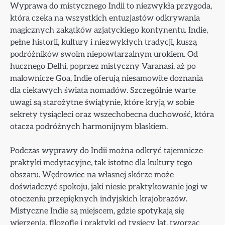
Wyprawa do mistycznego Indii to niezwykła przygoda,
która czeka na wszystkich entuzjastów odkrywania
magicznych zakątków azjatyckiego kontynentu. Indie,
pełne historii, kultury i niezwykłych tradycji, kuszą
podróżników swoim niepowtarzalnym urokiem. Od
hucznego Delhi, poprzez mistyczny Varanasi, aż po
malownicze Goa, Indie oferują niesamowite doznania
dla ciekawych świata nomadów. Szczególnie warte
uwagi są starożytne świątynie, które kryją w sobie
sekrety tysiącleci oraz wszechobecna duchowość, która
otacza podróżnych harmonijnym blaskiem.
Podczas wyprawy do Indii można odkryć tajemnicze
praktyki medytacyjne, tak istotne dla kultury tego
obszaru. Wędrowiec na własnej skórze może
doświadczyć spokoju, jaki niesie praktykowanie jogi w
otoczeniu przepięknych indyjskich krajobrazów.
Mistyczne Indie są miejscem, gdzie spotykają się
wierzenia, filozofie i praktyki od tysięcy lat, tworząc