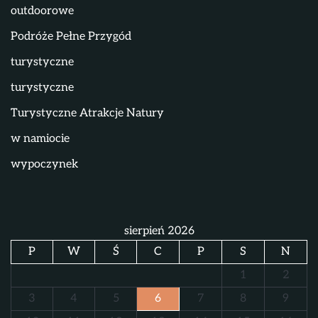
outdoorowe
Podróże Pełne Przygód
turystyczne
turystyczne
Turystyczne Atrakcje Natury
w namiocie
wypoczynek
sierpień 2026
P
W
Ś
C
P
S
N
1
2
3
4
5
6
7
8
9