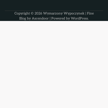
Copyright © 2026
Wymarzony Wypoczynek
| Fine
Blog by
Ascendoor
| Powered by
WordPress
.