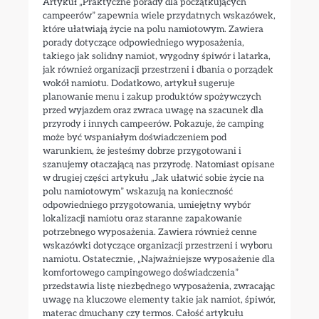
Artykuł „Praktyczne porady dla początkujących
campeerów” zapewnia wiele przydatnych wskazówek,
które ułatwiają życie na polu namiotowym. Zawiera
porady dotyczące odpowiedniego wyposażenia,
takiego jak solidny namiot, wygodny śpiwór i latarka,
jak również organizacji przestrzeni i dbania o porządek
wokół namiotu. Dodatkowo, artykuł sugeruje
planowanie menu i zakup produktów spożywczych
przed wyjazdem oraz zwraca uwagę na szacunek dla
przyrody i innych campeerów. Pokazuje, że camping
może być wspaniałym doświadczeniem pod
warunkiem, że jesteśmy dobrze przygotowani i
szanujemy otaczającą nas przyrodę. Natomiast opisane
w drugiej części artykułu „Jak ułatwić sobie życie na
polu namiotowym” wskazują na konieczność
odpowiedniego przygotowania, umiejętny wybór
lokalizacji namiotu oraz staranne zapakowanie
potrzebnego wyposażenia. Zawiera również cenne
wskazówki dotyczące organizacji przestrzeni i wyboru
namiotu. Ostatecznie, „Najważniejsze wyposażenie dla
komfortowego campingowego doświadczenia”
przedstawia listę niezbędnego wyposażenia, zwracając
uwagę na kluczowe elementy takie jak namiot, śpiwór,
materac dmuchany czy termos. Całość artykułu