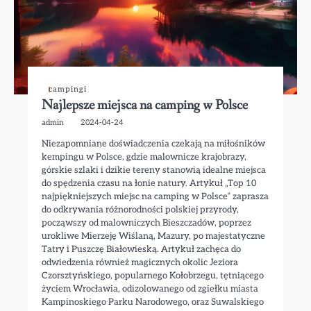
campingi
Najlepsze miejsca na camping w Polsce
admin
2024-04-24
Niezapomniane doświadczenia czekają na miłośników
kempingu w Polsce, gdzie malownicze krajobrazy,
górskie szlaki i dzikie tereny stanowią idealne miejsca
do spędzenia czasu na łonie natury. Artykuł „Top 10
najpiękniejszych miejsc na camping w Polsce” zaprasza
do odkrywania różnorodności polskiej przyrody,
począwszy od malowniczych Bieszczadów, poprzez
urokliwe Mierzeję Wiślaną, Mazury, po majestatyczne
Tatry i Puszczę Białowieską. Artykuł zachęca do
odwiedzenia również magicznych okolic Jeziora
Czorsztyńskiego, popularnego Kołobrzegu, tętniącego
życiem Wrocławia, odizolowanego od zgiełku miasta
Kampinoskiego Parku Narodowego, oraz Suwalskiego