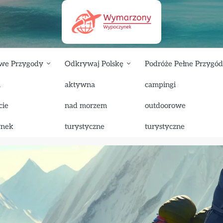
we Przygody
Odkrywaj Polskę
Podróże Pełne Przygód
i
aktywna
campingi
aczka na szczyt K2 – niebezpieczne wyzwanie
cie
nad morzem
outdoorowe
ezpieczne wyzwanie
ynek
turystyczne
turystyczne