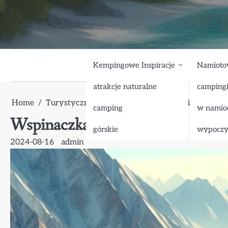
Skip
to
content
Kempingowe Inspiracje
Namioto
atrakcje naturalne
camping
Home
Turystyczne Atrakcje Natury
górskie
Wspin
camping
w namio
Wspinaczka na szczyt K2 – nieb
górskie
wypocz
2024-08-16
admin