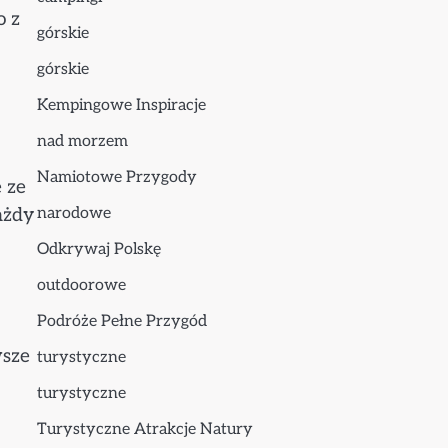
o z
górskie
górskie
Kempingowe Inspiracje
nad morzem
Namiotowe Przygody
 ze
narodowe
ażdy
Odkrywaj Polskę
outdoorowe
Podróże Pełne Przygód
wsze
turystyczne
turystyczne
Turystyczne Atrakcje Natury