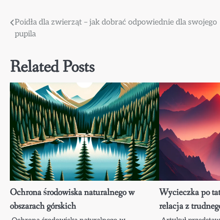
Nawigacja
Poidła dla zwierząt – jak dobrać odpowiednie dla swojego
pupila
wpisu
Related Posts
Ochrona środowiska naturalnego w
Wycieczka po tat
obszarach górskich
relacja z trudneg