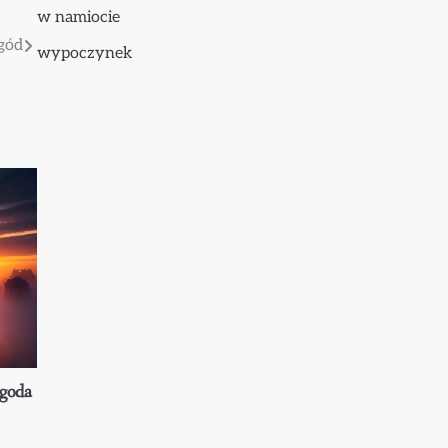
w namiocie
ygód
wypoczynek
ygoda