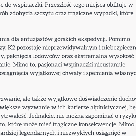
c do wspinaczki. Przeszłość tego miejsca obfituje w
ób zdobycia szczytu oraz tragiczne wypadki, które
nia dla entuzjastów górskich ekspedycji. Pomimo
aczy, K2 pozostaje nieprzewidywalnym i niebezpiec
y, pęknięcia lodowców oraz ekstremalna wysokość
nie. Mimo to, pasjonaci wspinaczki nieustannie
 osiągnięcia wyjątkowej chwały i spełnienia własny
wyzwanie, ale także wyjątkowe doświadczenie ducho
większe wyzwanie w ich karierze alpinistycznej, b
i wytrwałość. Jednakże, nie można zapominać o ryzyk
, które może mieć tragiczne konsekwencje. Mimo 
ardziej legendarnych i niezwykłych osiągnięć w