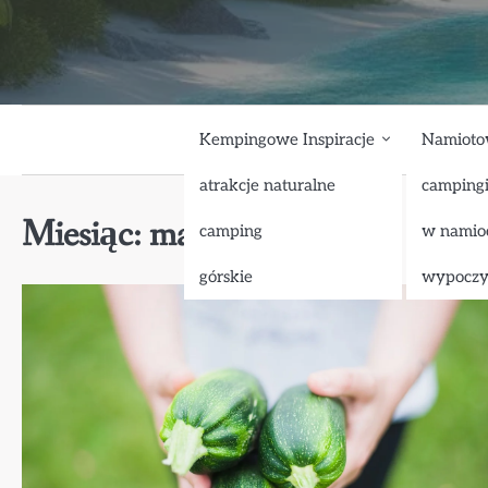
Skip
to
content
Kempingowe Inspiracje
Namioto
atrakcje naturalne
camping
Miesiąc:
maj 2026
camping
w namio
górskie
wypocz