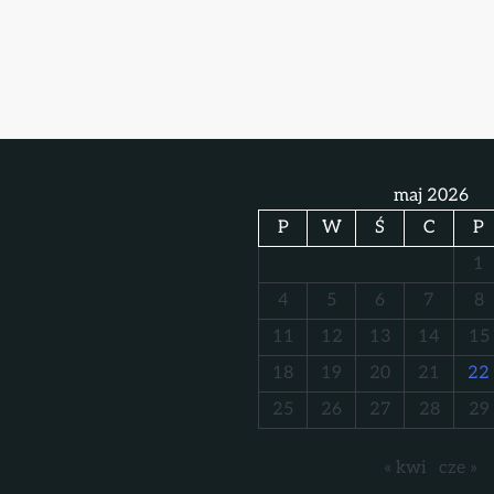
maj 2026
P
W
Ś
C
P
1
4
5
6
7
8
11
12
13
14
15
18
19
20
21
22
25
26
27
28
29
« kwi
cze »