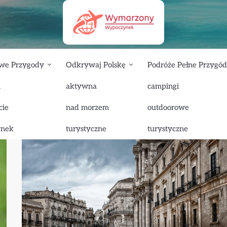
we Przygody
Odkrywaj Polskę
Podróże Pełne Przygód
i
aktywna
campingi
cie
nad morzem
outdoorowe
ynek
turystyczne
turystyczne