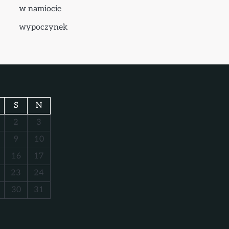
w namiocie
wypoczynek
S
N
2
3
9
10
16
17
23
24
30
31