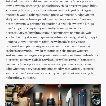
Artykuł omawia podstawowe zasady bezpieczeństwa podczas
biwakowania, zachęcając początkujących do przestrzegania kilku
kluczowych zasad, takich jak informowanie kogoś bliskiego o
miejscu biwaku, zabezpieczenie przeciwsłoneczne, odpowiedni
strój i obuwie, ochrona przed owadami oraz znajomość rejonu i
postępowania w przypadku spotkania dzikich zwierząt. Druga
część artykułu skupia się na niezbędnym sprzęcie dla
początkujących biwakowiczów, obejmującym namiot, śpiwór,
kuchenkę turystyczną, zapasowe jedzenie i wodę, latarki, mapę i
kompas. Artykuł zawiera również wskazówki dotyczące
ratownictwa i pierwszej pomocy w warunkach outdoorowych,
zachęcając czytelników do zabrania ze sobą podstawowego
zestawu medycznego oraz posiadania wiedzy na temat udzielania
pierwszej pomocy. Całość artykułu przybliża czytelnikom istotę
bezpieczeństwa podczas biwakowania i podkreśla znaczenie
odpowiedniego wyposażenia oraz wiedzy ratowniczej, co może
zainteresować zarówno początkujących, jak i doświadczonych
miłośników outdooru.