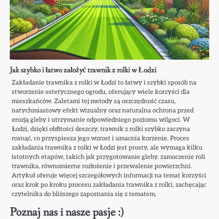
Jak szybko i łatwo założyć trawnik z rolki w Łodzi
Zakładanie trawnika z rolki w Łodzi to łatwy i szybki sposób na
stworzenie estetycznego ogrodu, oferujący wiele korzyści dla
mieszkańców. Zaletami tej metody są oszczędność czasu,
natychmiastowy efekt wizualny oraz naturalna ochrona przed
erozją gleby i utrzymanie odpowiedniego poziomu wilgoci. W
Łodzi, dzięki obfitości deszczy, trawnik z rolki szybko zaczyna
rosnąć, co przyspiesza jego wzrost i umacnia korzenie. Proces
zakładania trawnika z rolki w Łodzi jest prosty, ale wymaga kilku
istotnych etapów, takich jak przygotowanie gleby, zamoczenie roli
trawnika, równomierne rozłożenie i przewalenie powierzchni.
Artykuł oferuje więcej szczegółowych informacji na temat korzyści
oraz krok po kroku procesu zakładania trawnika z rolki, zachęcając
czytelnika do bliższego zapoznania się z tematem.
Poznaj nas i nasze pasje :)