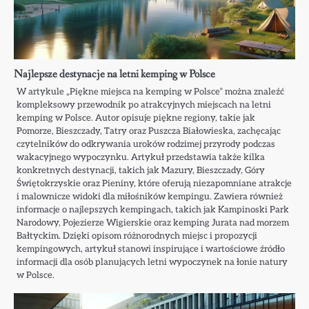
Najlepsze destynacje na letni kemping w Polsce
W artykule „Piękne miejsca na kemping w Polsce” można znaleźć
kompleksowy przewodnik po atrakcyjnych miejscach na letni
kemping w Polsce. Autor opisuje piękne regiony, takie jak
Pomorze, Bieszczady, Tatry oraz Puszcza Białowieska, zachęcając
czytelników do odkrywania uroków rodzimej przyrody podczas
wakacyjnego wypoczynku. Artykuł przedstawia także kilka
konkretnych destynacji, takich jak Mazury, Bieszczady, Góry
Świętokrzyskie oraz Pieniny, które oferują niezapomniane atrakcje
i malownicze widoki dla miłośników kempingu. Zawiera również
informacje o najlepszych kempingach, takich jak Kampinoski Park
Narodowy, Pojezierze Wigierskie oraz kemping Jurata nad morzem
Bałtyckim. Dzięki opisom różnorodnych miejsc i propozycji
kempingowych, artykuł stanowi inspirujące i wartościowe źródło
informacji dla osób planujących letni wypoczynek na łonie natury
w Polsce.