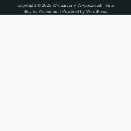
Copyright © 2026
Wymarzony Wypoczynek
| Fine
Blog by
Ascendoor
| Powered by
WordPress
.