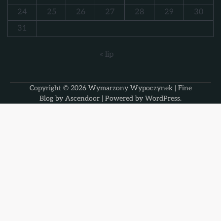
24
25
26
27
28
29
30
31
« lip
Copyright © 2026
Wymarzony Wypoczynek
| Fine
Blog by
Ascendoor
| Powered by
WordPress
.