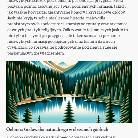
niezwykłych ścieżek pod ziemią to pasjonująca przygoda, która
pozwala poznać fascynujący świat podziemnych formacji, takich
jak wąskie korytarze, gigantyczne komory i kryształowe ozdoby.
Jaskinie kryją w sobie niezliczone historie, malowidła
prehistorycznych społeczności, starożytne rytuały oraz tajemnice
dawnych praktyk religijnych. Odkrywanie tajemniczych jaskiń to
nie tylko fascynująca przygoda, ale także szansa na poznanie
niezwykłych formacji geologicznych oraz historii dawnych
cywilizacji, co sprawia, że podróżowanie pod ziemią staje się
pasjonującym doświadczeniem.
Ochrona środowiska naturalnego w obszarach górskich
Ochrona środowiska naturalnego w obszarach górskich jest