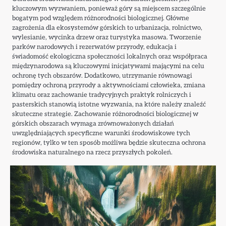
kluczowym wyzwaniem, ponieważ góry są miejscem szczególnie
bogatym pod względem różnorodności biologicznej. Główne
zagrożenia dla ekosystemów górskich to urbanizacja, rolnictwo,
wylesianie, wycinka drzew oraz turystyka masowa. Tworzenie
parków narodowych i rezerwatów przyrody, edukacja i
świadomość ekologiczna społeczności lokalnych oraz współpraca
międzynarodowa są kluczowymi inicjatywami mającymi na celu
ochronę tych obszarów. Dodatkowo, utrzymanie równowagi
pomiędzy ochroną przyrody a aktywnościami człowieka, zmiana
klimatu oraz zachowanie tradycyjnych praktyk rolniczych i
pasterskich stanowią istotne wyzwania, na które należy znaleźć
skuteczne strategie. Zachowanie różnorodności biologicznej w
górskich obszarach wymaga zrównoważonych działań
uwzględniających specyficzne warunki środowiskowe tych
regionów, tylko w ten sposób możliwa będzie skuteczna ochrona
środowiska naturalnego na rzecz przyszłych pokoleń.