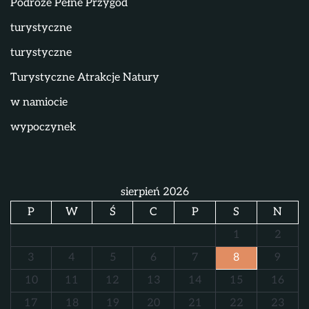
Podróże Pełne Przygód
turystyczne
turystyczne
Turystyczne Atrakcje Natury
w namiocie
wypoczynek
sierpień 2026
P
W
Ś
C
P
S
N
1
2
3
4
5
6
7
8
9
10
11
12
13
14
15
16
17
18
19
20
21
22
23