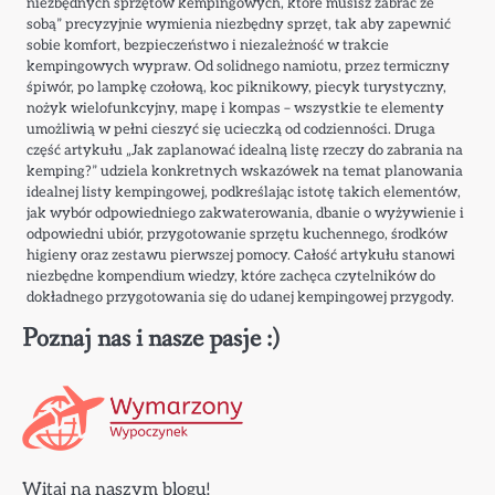
niezbędnych sprzętów kempingowych, które musisz zabrać ze
sobą” precyzyjnie wymienia niezbędny sprzęt, tak aby zapewnić
sobie komfort, bezpieczeństwo i niezależność w trakcie
kempingowych wypraw. Od solidnego namiotu, przez termiczny
śpiwór, po lampkę czołową, koc piknikowy, piecyk turystyczny,
nożyk wielofunkcyjny, mapę i kompas – wszystkie te elementy
umożliwią w pełni cieszyć się ucieczką od codzienności. Druga
część artykułu „Jak zaplanować idealną listę rzeczy do zabrania na
kemping?” udziela konkretnych wskazówek na temat planowania
idealnej listy kempingowej, podkreślając istotę takich elementów,
jak wybór odpowiedniego zakwaterowania, dbanie o wyżywienie i
odpowiedni ubiór, przygotowanie sprzętu kuchennego, środków
higieny oraz zestawu pierwszej pomocy. Całość artykułu stanowi
niezbędne kompendium wiedzy, które zachęca czytelników do
dokładnego przygotowania się do udanej kempingowej przygody.
Poznaj nas i nasze pasje :)
Witaj na naszym blogu!