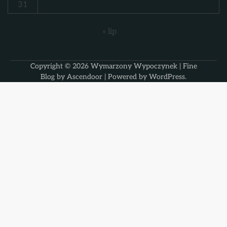
31
« lip
Copyright © 2026
Wymarzony Wypoczynek
| Fine
Blog by
Ascendoor
| Powered by
WordPress
.