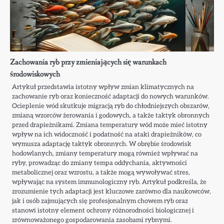
Zachowania ryb przy zmieniających się warunkach
środowiskowych
Artykuł przedstawia istotny wpływ zmian klimatycznych na
zachowanie ryb oraz konieczność adaptacji do nowych warunków.
Ocieplenie wód skutkuje migracją ryb do chłodniejszych obszarów,
zmianą wzorców żerowania i godowych, a także taktyk obronnych
przed drapieżnikami. Zmiana temperatury wód może mieć istotny
wpływ na ich widoczność i podatność na ataki drapieżników, co
wymusza adaptację taktyk obronnych. W obrębie środowisk
hodowlanych, zmiany temperatury mogą również wpływać na
ryby, prowadząc do zmiany tempa oddychania, aktywności
metabolicznej oraz wzrostu, a także mogą wywoływać stres,
wpływając na system immunologiczny ryb. Artykuł podkreśla, że
zrozumienie tych adaptacji jest kluczowe zarówno dla naukowców,
jak i osób zajmujących się profesjonalnym chowem ryb oraz
stanowi istotny element ochrony różnorodności biologicznej i
zrównoważonego gospodarowania zasobami rybnymi.