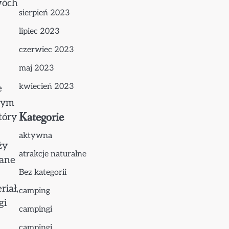
wóch
sierpień 2023
lipiec 2023
czerwiec 2023
maj 2023
kwiecień 2023
e
nym
Kategorie
tóry
aktywna
ży
atrakcje naturalne
rane
Bez kategorii
iał,
camping
gi
campingi
campingi