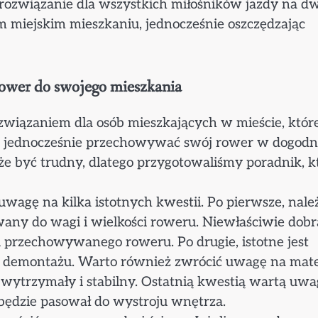
 rozwiązanie dla wszystkich miłośników jazdy na d
 miejskim mieszkaniu, jednocześnie oszczędzając
rower do swojego mieszkania
związaniem dla osób mieszkających w mieście, któr
, a jednocześnie przechowywać swój rower w dogod
e być trudny, dlatego przygotowaliśmy poradnik, k
agę na kilka istotnych kwestii. Po pierwsze, nale
wany do wagi i wielkości roweru. Niewłaściwie dob
przechowywanego roweru. Po drugie, istotne jest
i demontażu. Warto również zwrócić uwagę na mater
wytrzymały i stabilny. Ostatnią kwestią wartą uwa
 będzie pasował do wystroju wnętrza.