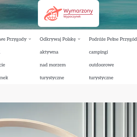
we Przygody
Odkrywaj Polskę
Podróże Pełne Przygód
i
aktywna
campingi
cianę – praktyczne rozwiązanie dla miejskiego mieszkania
cie
nad morzem
outdoorowe
cianę – praktyczne rozwiązanie dla
ynek
turystyczne
turystyczne