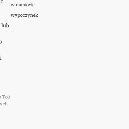
ić
w namiocie
wypoczynek
 lub
o
,
u To
nych