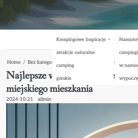
Skip
to
content
Kempingowe Inspiracje
Namioto
atrakcje naturalne
camping
Home
Bez kategorii
Najlepsze wieszaki na rower na ś
camping
w namio
Najlepsze wieszaki na rower na ś
górskie
wypocz
miejskiego mieszkania
2024-10-21
admin