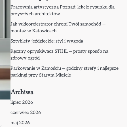
Pracownia artystyczna Poznań: lekcje rysunku dla
przyszłych architektów
Jak wideorejestrator chroni Twój samochód —
montaż w Katowicach
Sztyblety jeździeckie: styl i wygoda
Ręczny opryskiwacz STIHL — prosty sposób na
zdrowy ogród
Parkowanie w Zamościu — godziny strefy i najlepsze
parkingi przy Starym Mieście
Archiwa
lipiec 2026
czerwiec 2026
maj 2026