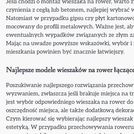
Jeśli chodzi o montaż wieszaka na rower, warto 
czynienia z cegłą lub betonem, najlepiej wybr
Natomiast w przypadku gipsu czy płyt kartonow
mocowany do profili metalowych. Ważne jest, aby
ewentualnych wypadków związanych ze złym z
Mając na uwadze powyższe wskazówki, wybór i 
mieszkania powinien być znacznie łatwiejszy.
Najlepsze modele wieszaków na rower łączące 
Poszukiwanie najlepszego rozwiązania przecho
wyzwaniem, zwłaszcza jeśli brakuje miejsca na t
jest wybór odpowiedniego wieszaka na rower do z
oszczędność miejsca, ale także dodatkową dekora
Czym kierować się wybierając najlepszy wieszak
estetyką. W przypadku przechowywania roweru w