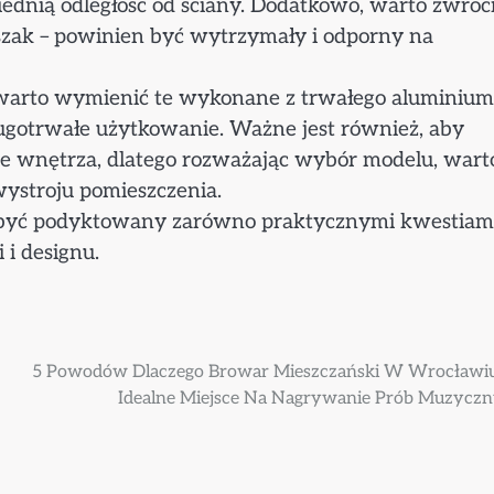
iednią odległość od ściany. Dodatkowo, warto zwróc
szak – powinien być wytrzymały i odporny na
warto wymienić te wykonane z trwałego aluminium
długotrwałe użytkowanie. Ważne jest również, aby
ie wnętrza, dlatego rozważając wybór modelu, wart
wystroju pomieszczenia.
być podyktowany zarówno praktycznymi kwestiami
 i designu.
5 Powodów Dlaczego Browar Mieszczański W Wrocławi
Idealne Miejsce Na Nagrywanie Prób Muzycz