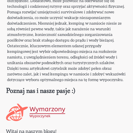
oszczędność. Dodatkowo, może pozwolić na oderwanie się od
technologii i codziennej rutyny oraz sprzyjać aktywności fizycznej.
Pomaga rozwijać umiejętności survivalowe i zdobywać nowe
doświadczenia, co może uczynić wakacje niezapomnianym
doświadczeniem. Niemniej jednak, kemping w namiocie niesie ze
sobą również pewne wady, takie jak narażenie na warunki
atmosferyczne, konieczność samodzielnego zorganizowania
posiłków oraz brak stałego dostępu do prądu i wody bieżącej.
Ostatecznie, kluczowym elementem udanej przygody
kempingowej jest wybór odpowiedniego miejsca na rozłożenie
namiotu, z uwzględnieniem terenu, odległości od źródeł wody i
unikania obszarów podmokłych oraz turystycznych szlaków.
Dzięki temu artykułowi czytelnik może zdobyć pełen obraz
zarówno zalet, jak i wad kempingu w namiocie i zdobyć wskazówki
dotyczące wyboru optymalnego miejsca na tę formę wypoczynku.
Poznaj nas i nasze pasje :)
Witaj na naszym blogu!