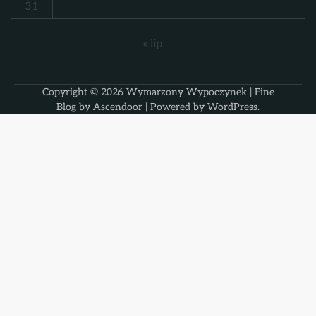
31
« lip
Copyright © 2026
Wymarzony Wypoczynek
| Fine
Blog by
Ascendoor
| Powered by
WordPress
.