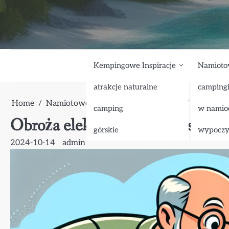
Skip
to
content
Kempingowe Inspiracje
Namioto
atrakcje naturalne
camping
Home
Namiotowe Przygody
w namiocie
Obroża el
camping
w namio
Obroża elektroniczna dla psa: C
górskie
wypocz
2024-10-14
admin