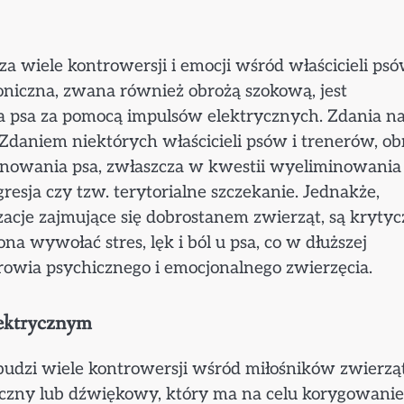
a wiele kontrowersji i emocji wśród właścicieli ps
oniczna, zwana również obrożą szokową, jest
 psa za pomocą impulsów elektrycznych. Zdania n
 Zdaniem niektórych właścicieli psów i trenerów, ob
enowania psa, zwłaszcza w kwestii wyeliminowania
esja czy tzw. terytorialne szczekanie. Jednakże,
zacje zajmujące się dobrostanem zwierząt, są krytyc
a wywołać stres, lęk i ból u psa, co w dłuższej
owia psychicznego i emocjonalnego zwierzęcia.
lektrycznym
 budzi wiele kontrowersji wśród miłośników zwierząt
yczny lub dźwiękowy, który ma na celu korygowanie