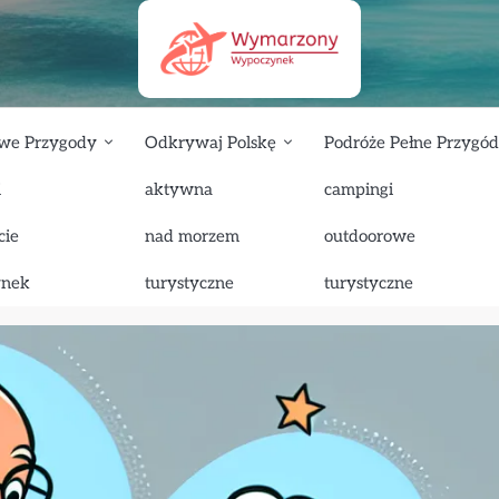
we Przygody
Odkrywaj Polskę
Podróże Pełne Przygód
i
aktywna
campingi
ektroniczna dla psa: Czy to skuteczna metoda treningowa?
cie
nad morzem
outdoorowe
zy to skuteczna metoda treningowa?
ynek
turystyczne
turystyczne