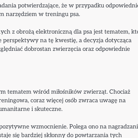
ż badania potwierdzające, że w przypadku odpowiedn
ym narzędziem w treningu psa.
nych z obrożą elektroniczną dla psa jest tematem, kt
żne perspektywy na tę kwestię, a decyzja dotycząca
ględniać dobrostan zwierzęcia oraz odpowiednie
nym tematem wśród miłośników zwierząt. Chociaż
 treningowa, coraz więcej osób zwraca uwagę na
umanitarne i skuteczne.
t pozytywne wzmocnienie. Polega ono na nagradzan
staje się bardziej skłonny do powtarzania tych