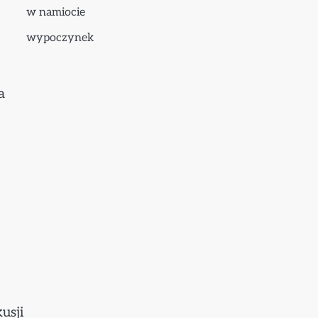
w namiocie
wypoczynek
a
usji