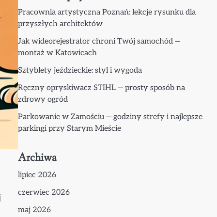
Pracownia artystyczna Poznań: lekcje rysunku dla
przyszłych architektów
Jak wideorejestrator chroni Twój samochód —
montaż w Katowicach
Sztyblety jeździeckie: styl i wygoda
Ręczny opryskiwacz STIHL — prosty sposób na
zdrowy ogród
Parkowanie w Zamościu — godziny strefy i najlepsze
parkingi przy Starym Mieście
Archiwa
lipiec 2026
czerwiec 2026
j
maj 2026