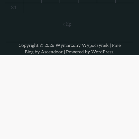
31
« lip
Copyright © 2026
Wymarzony Wypoczynek
| Fine
Blog by
Ascendoor
| Powered by
WordPress
.