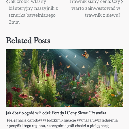
Nawigacja
Jak zrobić własny
Trawnik siany cena: Czy
biżuteryjny naszyjnik z
warto zainwestować w
wpisu
sznurka bawełnianego
trawnik z siewu?
2mm
Related Posts
Jak dbać o ogród w Łodzi: Porady i Ceny Siewu Trawnika
Pielęgnacja ogrodów w łódzkim klimacie wymaga uwzględnienia
specyfiki tego regionu, szczególnie jeśli chodzi o pielęgnację