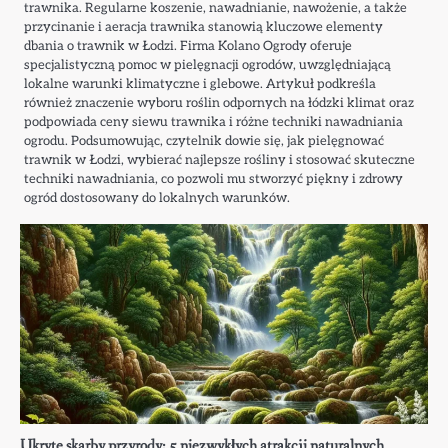
trawnika. Regularne koszenie, nawadnianie, nawożenie, a także
przycinanie i aeracja trawnika stanowią kluczowe elementy
dbania o trawnik w Łodzi. Firma Kolano Ogrody oferuje
specjalistyczną pomoc w pielęgnacji ogrodów, uwzględniającą
lokalne warunki klimatyczne i glebowe. Artykuł podkreśla
również znaczenie wyboru roślin odpornych na łódzki klimat oraz
podpowiada ceny siewu trawnika i różne techniki nawadniania
ogrodu. Podsumowując, czytelnik dowie się, jak pielęgnować
trawnik w Łodzi, wybierać najlepsze rośliny i stosować skuteczne
techniki nawadniania, co pozwoli mu stworzyć piękny i zdrowy
ogród dostosowany do lokalnych warunków.
Ukryte skarby przyrody: 5 niezwykłych atrakcji naturalnych