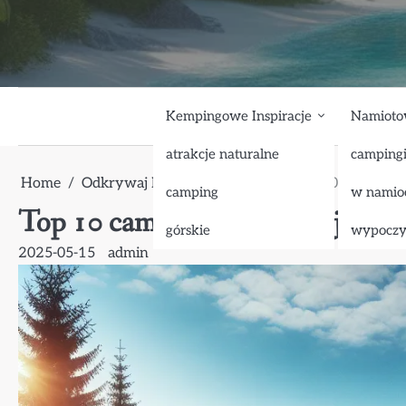
Skip
to
content
Kempingowe Inspiracje
Namioto
atrakcje naturalne
camping
Home
Odkrywaj Polskę
aktywna
Top 10 campingow
camping
w namio
Top 10 campingowych miejsc w Po
górskie
wypocz
2025-05-15
admin