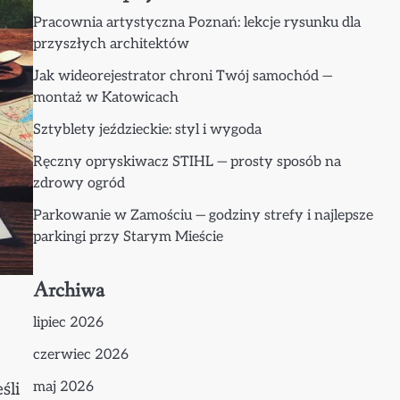
Pracownia artystyczna Poznań: lekcje rysunku dla
przyszłych architektów
Jak wideorejestrator chroni Twój samochód —
montaż w Katowicach
Sztyblety jeździeckie: styl i wygoda
Ręczny opryskiwacz STIHL — prosty sposób na
zdrowy ogród
Parkowanie w Zamościu — godziny strefy i najlepsze
parkingi przy Starym Mieście
Archiwa
lipiec 2026
czerwiec 2026
maj 2026
śli