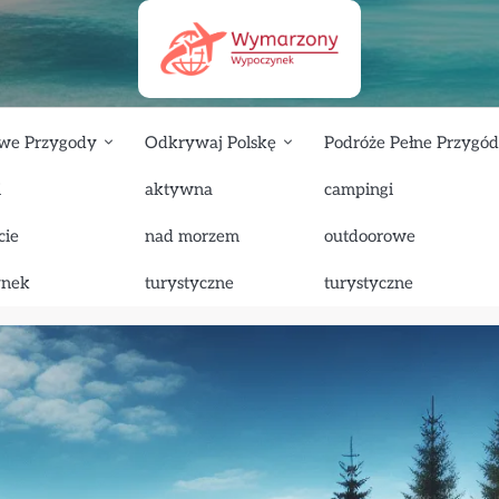
we Przygody
Odkrywaj Polskę
Podróże Pełne Przygód
i
aktywna
campingi
ych miejsc w Polsce, które musisz odwiedzić!
cie
nad morzem
outdoorowe
lsce, które musisz odwiedzić!
ynek
turystyczne
turystyczne