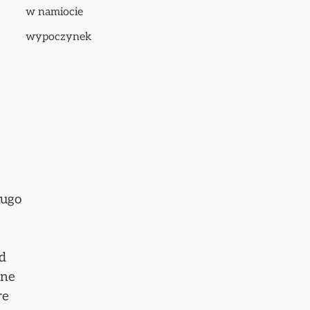
w namiocie
wypoczynek
ługo
d
ane
re