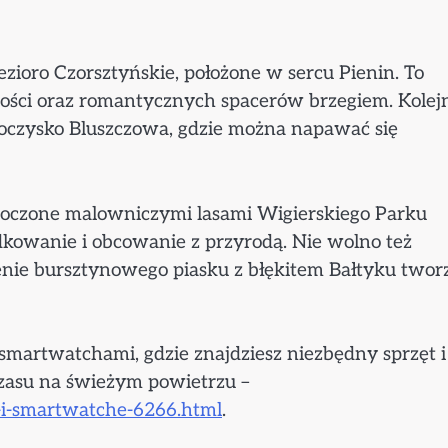
jezioro Czorsztyńskie, położone w sercu Pienin. To
ości oraz romantycznych spacerów brzegiem. Kole
oczysko Bluszczowa, gdzie można napawać się
otoczone malowniczymi lasami Wigierskiego Parku
dkowanie i obcowanie z przyrodą. Nie wolno też
enie bursztynowego piasku z błękitem Bałtyku twor
martwatchami, gdzie znajdziesz niezbędny sprzęt i
zasu na świeżym powietrzu –
i-i-smartwatche-6266.html
.