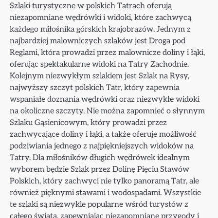
Szlaki turystyczne w polskich Tatrach oferują
niezapomniane wędrówki i widoki, które zachwycą
każdego miłośnika górskich krajobrazów. Jednym z
najbardziej malowniczych szlaków jest Droga pod
Reglami, która prowadzi przez malownicze doliny i łąki,
oferując spektakularne widoki na Tatry Zachodnie.
Kolejnym niezwykłym szlakiem jest Szlak na Rysy,
najwyższy szczyt polskich Tatr, który zapewnia
wspaniałe doznania wędrówki oraz niezwykłe widoki
na okoliczne szczyty. Nie można zapomnieć o słynnym
Szlaku Gąsienicowym, który prowadzi przez
zachwycające doliny i łąki, a także oferuje możliwość
podziwiania jednego z najpiękniejszych widoków na
Tatry. Dla miłośników długich wędrówek idealnym
wyborem będzie Szlak przez Dolinę Pięciu Stawów
Polskich, który zachwyci nie tylko panoramą Tatr, ale
również pięknymi stawami i wodospadami. Wszystkie
te szlaki są niezwykle popularne wśród turystów z
całego świata, zapewniając niezapomniane przygody i