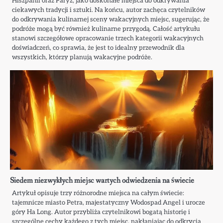
Hiszpanii oraz Paryż, jako doskonałe miejsca do odkrywania
ciekawych tradycji i sztuki. Na końcu, autor zachęca czytelników
do odkrywania kulinarnej sceny wakacyjnych miejsc, sugerując, że
podróże mogą być również kulinarne przygodą. Całość artykułu
stanowi szczegółowe opracowanie trzech kategorii wakacyjnych
doświadczeń, co sprawia, że jest to idealny przewodnik dla
wszystkich, którzy planują wakacyjne podróże.
Siedem niezwykłych miejsc wartych odwiedzenia na świecie
Artykuł opisuje trzy różnorodne miejsca na całym świecie:
tajemnicze miasto Petra, majestatyczny Wodospad Angel i urocze
góry Ha Long. Autor przybliża czytelnikowi bogatą historię i
szczególne cechy każdego z tych miejsc, nakłaniając do odkrycia