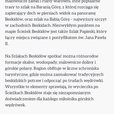
malownicze zamki i ruiny warowni. Inne popularne
trasy to szlak na Baranią Górę, z której rozciąga się
zapierający dech w piersiach widok na panoramę
Beskidów, oraz szlak na Babią Górę – najwyższy szczyt
w zachodnich Beskidach. Niezwykłym punktem na
mapie Ścieżek Beskidów jest także Szlak Papieski, który
łączy miejsca związane z pontyfikatem św. Jana Pawła
II.
Na Szlakach Beskidów spotkać można różnorodne
formacje skalne, wodospady, malownicze doliny i
górskie polany. Region obfituje w liczne schroniska
turystyczne, gdzie można zasmakować tradycyjnych
beskidzkich potraw i odpocząć po trudach wędrówki.
Wszystkie te elementy sprawiają, że wycieczka po
Ścieżkach Beskidów staje się niezapomnianym
doświadczeniem dla każdego miłośnika górskich
wędrówek.