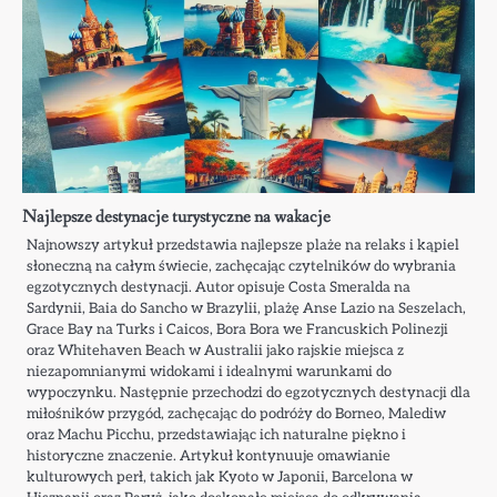
Najlepsze destynacje turystyczne na wakacje
Najnowszy artykuł przedstawia najlepsze plaże na relaks i kąpiel
słoneczną na całym świecie, zachęcając czytelników do wybrania
egzotycznych destynacji. Autor opisuje Costa Smeralda na
Sardynii, Baia do Sancho w Brazylii, plażę Anse Lazio na Seszelach,
Grace Bay na Turks i Caicos, Bora Bora we Francuskich Polinezji
oraz Whitehaven Beach w Australii jako rajskie miejsca z
niezapomnianymi widokami i idealnymi warunkami do
wypoczynku. Następnie przechodzi do egzotycznych destynacji dla
miłośników przygód, zachęcając do podróży do Borneo, Malediw
oraz Machu Picchu, przedstawiając ich naturalne piękno i
historyczne znaczenie. Artykuł kontynuuje omawianie
kulturowych perł, takich jak Kyoto w Japonii, Barcelona w