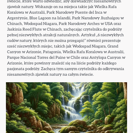
świecie, które warto odwiedzić, aby doświadczyć niesamowitych
zjawisk natury. Wskazuje on na miejsca takie jak Wielka Rafa
Koralowa w Australii, Park Narodowy Puente del Inca w
Argentynie, Blue Lagoon na Islandii, Park Narodowy Jiuzhaigou w
Chinach, Wodospad Niagara, Park Narodowy Arches w USA oraz
Jaskinia Reed Flute w Chinach, zachęcając czytelnika do podróży
pełnej niezwykłych atrakcji naturalnych. Artykuł „6 niezwykłych
cudów natury, których nie można przegapić” również prezentuje
sześć niezwykłych miejsc, takich jak Wodospad Niagara, Grand
Canyon w Arizonie, Patagonia, Wielka Rafa Koralowa w Australii,
Parque Nacional Torres del Paine w Chile oraz Antylopa Canyon w
Arizonie, które powinny znaleźć się na liście podróży każdego
pasjonata podróży. Zachęca tym samym czytelnika do odkrywania
niesamowitych zjawisk natury na całym świecie.