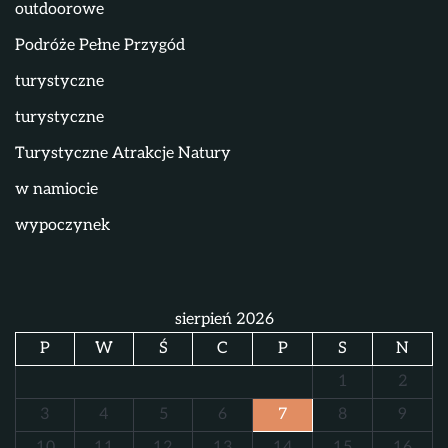
outdoorowe
Podróże Pełne Przygód
turystyczne
turystyczne
Turystyczne Atrakcje Natury
w namiocie
wypoczynek
sierpień 2026
P
W
Ś
C
P
S
N
1
2
3
4
5
6
7
8
9
10
11
12
13
14
15
16