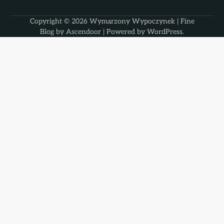
Copyright © 2026
Wymarzony Wypoczynek
| Fine
Blog by
Ascendoor
| Powered by
WordPress
.