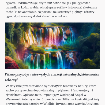
ogrodu. Podsumowując, czytelnik dowie się, jak pielęgnować
trawnik w Łodzi, wybierać najlepsze rośliny i stosować skuteczne
techniki nawadniania, co pozwoli mu stworzyć piękny i zdrowy
ogród dostosowany do lokalnych warunków.
Piękno przyrody: 5 niezwykłych atrakcji naturalnych, które musisz
zobaczyć
W artykule przedstawione są niezwykłe fenomeny natury, które
zachwycają swoim niepowtarzalnym pięknem i fascynującymi
zjawiskami. Opisano m.in. imponujący wodospad Angel w
Wenezueli, intensywnie różowe Jezioro Hillier w Australii, jaskinię
przypominającą katedrę w Wielkiej Brytanii oraz wąwóz Antylopa