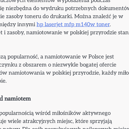
kluczowych elementów wyposażenia podczas
ć się niezbędna do wydruku potrzebnych dokumentó
e zasoby toneru do drukarki. Można znaleźć je w
t między innymi
hp laserjet mfp m140w toner
.
i zasoby, namiotowanie w polskiej przyrodzie stan
zą popularność, a namiotowanie w Polsce jest
zynku z obszarem o niezwykle bogatej ofercie
ków namiotowania w polskiej przyrodzie, każdy miło
ie.
od namiotem
ą popularnością wśród miłośników aktywnego
e wiele atrakcyjnych miejsc, które sprzyjają