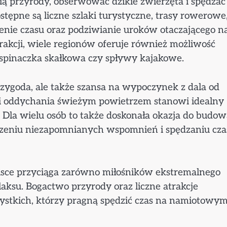
ią przyrody, obserwować dzikie zwierzęta i spędzać
stępne są liczne szlaki turystyczne, trasy rowerowe
zenie czasu oraz podziwianie uroków otaczającego n
rakcji, wiele regionów oferuje również możliwość
wspinaczka skałkowa czy spływy kajakowe.
zygoda, ale także szansa na wypoczynek z dala od
 i oddychania świeżym powietrzem stanowi idealny
. Dla wielu osób to także doskonała okazja do budo
orzeniu niezapomnianych wspomnień i spędzaniu cza
lsce przyciąga zarówno miłośników ekstremalnego
laksu. Bogactwo przyrody oraz liczne atrakcje
zystkich, którzy pragną spędzić czas na namiotowy