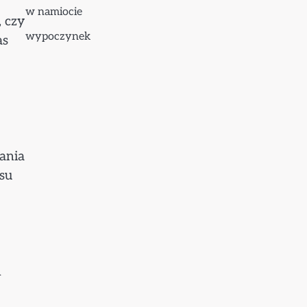
w namiocie
, czy
wypoczynek
as
wania
su
m