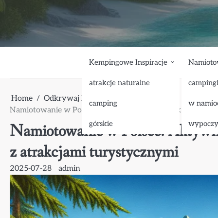
Skip
to
content
Kempingowe Inspiracje
Namioto
atrakcje naturalne
camping
Home
Odkrywaj Polskę
aktywna
camping
w namio
Namiotowanie w Polsce: Aktywny wypoczynek w otoczeni
górskie
wypocz
Namiotowanie w Polsce: Aktywn
z atrakcjami turystycznymi
2025-07-28
admin