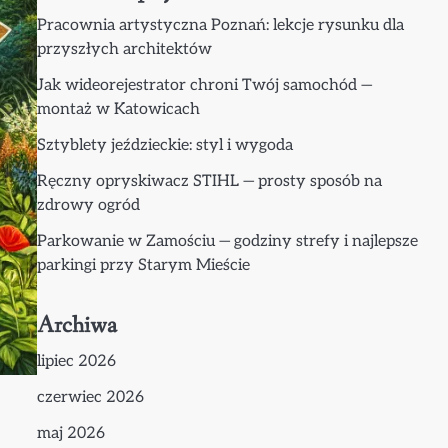
Pracownia artystyczna Poznań: lekcje rysunku dla
przyszłych architektów
Jak wideorejestrator chroni Twój samochód —
montaż w Katowicach
Sztyblety jeździeckie: styl i wygoda
Ręczny opryskiwacz STIHL — prosty sposób na
zdrowy ogród
Parkowanie w Zamościu — godziny strefy i najlepsze
parkingi przy Starym Mieście
Archiwa
lipiec 2026
czerwiec 2026
maj 2026