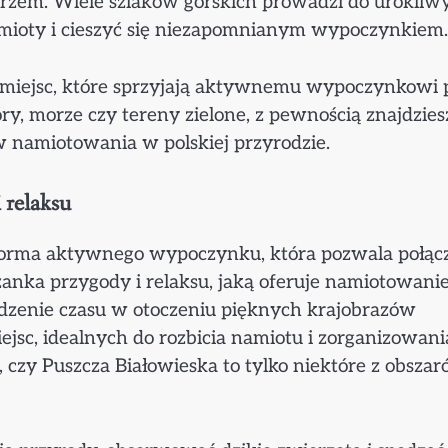
rzem. Wiele szlaków górskich prowadzi do urokliw
amioty i cieszyć się niezapomnianym wypoczynkiem.
 miejsc, które sprzyjają aktywnemu wypoczynkowi 
ry, morze czy tereny zielone, z pewnością znajdzies
w namiotowania w polskiej przyrodzie.
 relaksu
 forma aktywnego wypoczynku, która pozwala połąc
zanka przygody i relaksu, jaką oferuje namiotowanie
pędzenie czasu w otoczeniu pięknych krajobrazów
ejsc, idealnych do rozbicia namiotu i zorganizowani
czy Puszcza Białowieska to tylko niektóre z obszar