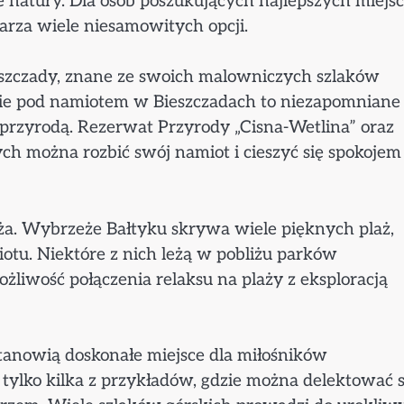
e natury. Dla osób poszukujących najlepszych miejs
za wiele niesamowitych opcji.
ieszczady, znane ze swoich malowniczych szlaków
ie pod namiotem w Bieszczadach to niezapomniane
z przyrodą. Rezerwat Przyrody „Cisna-Wetlina” oraz
ych można rozbić swój namiot i cieszyć się spokojem
laża. Wybrzeże Bałtyku skrywa wiele pięknych plaż,
otu. Niektóre z nich leżą w pobliżu parków
liwość połączenia relaksu na plaży z eksploracją
stanowią doskonałe miejsce dla miłośników
 tylko kilka z przykładów, gdzie można delektować s