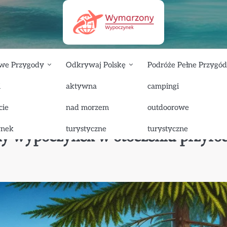
we Przygody
Odkrywaj Polskę
Podróże Pełne Przygód
i
aktywna
campingi
cie
nad morzem
outdoorowe
u przyrody z atrakcjami turystycznymi
ynek
turystyczne
turystyczne
y wypoczynek w otoczeniu przyro