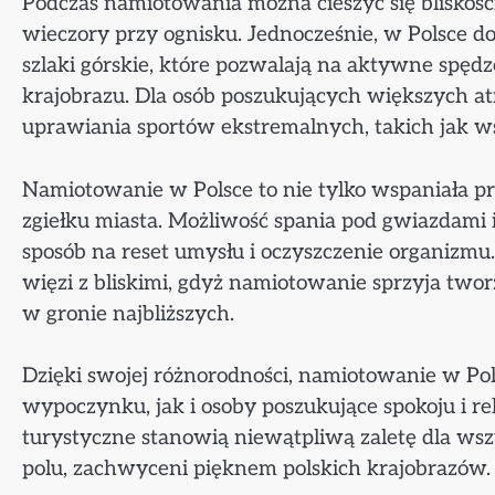
Podczas namiotowania można cieszyć się bliskośc
wieczory przy ognisku. Jednocześnie, w Polsce do
szlaki górskie, które pozwalają na aktywne spęd
krajobrazu. Dla osób poszukujących większych at
uprawiania sportów ekstremalnych, takich jak 
Namiotowanie w Polsce to nie tylko wspaniała pr
zgiełku miasta. Możliwość spania pod gwiazdami
sposób na reset umysłu i oczyszczenie organizmu
więzi z bliskimi, gdyż namiotowanie sprzyja tw
w gronie najbliższych.
Dzięki swojej różnorodności, namiotowanie w Po
wypoczynku, jak i osoby poszukujące spokoju i re
turystyczne stanowią niewątpliwą zaletę dla ws
polu, zachwyceni pięknem polskich krajobrazów.