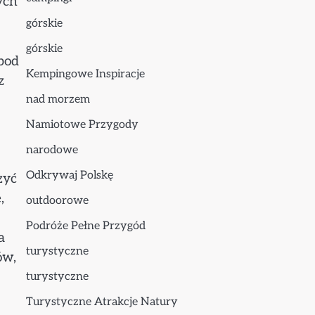
ych
górskie
górskie
pod
Kempingowe Inspiracje
z
nad morzem
Namiotowe Przygody
narodowe
Odkrywaj Polskę
zyć
,
outdoorowe
Podróże Pełne Przygód
a
turystyczne
ów,
turystyczne
Turystyczne Atrakcje Natury