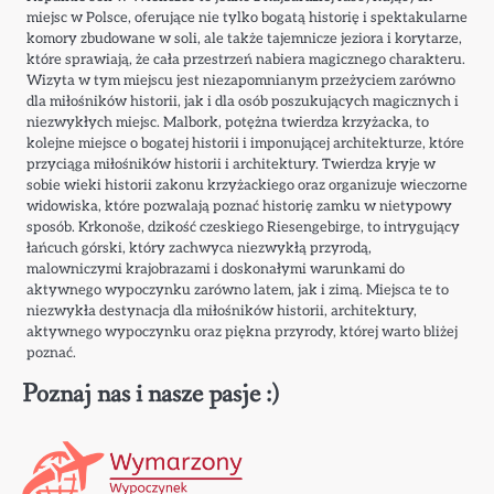
miejsc w Polsce, oferujące nie tylko bogatą historię i spektakularne
komory zbudowane w soli, ale także tajemnicze jeziora i korytarze,
które sprawiają, że cała przestrzeń nabiera magicznego charakteru.
Wizyta w tym miejscu jest niezapomnianym przeżyciem zarówno
dla miłośników historii, jak i dla osób poszukujących magicznych i
niezwykłych miejsc. Malbork, potężna twierdza krzyżacka, to
kolejne miejsce o bogatej historii i imponującej architekturze, które
przyciąga miłośników historii i architektury. Twierdza kryje w
sobie wieki historii zakonu krzyżackiego oraz organizuje wieczorne
widowiska, które pozwalają poznać historię zamku w nietypowy
sposób. Krkonoše, dzikość czeskiego Riesengebirge, to intrygujący
łańcuch górski, który zachwyca niezwykłą przyrodą,
malowniczymi krajobrazami i doskonałymi warunkami do
aktywnego wypoczynku zarówno latem, jak i zimą. Miejsca te to
niezwykła destynacja dla miłośników historii, architektury,
aktywnego wypoczynku oraz piękna przyrody, której warto bliżej
poznać.
Poznaj nas i nasze pasje :)