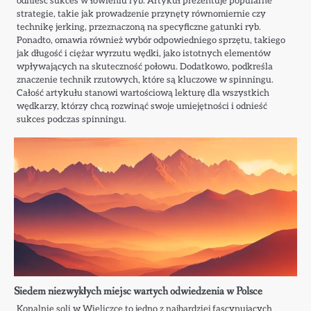
odnieść sukces w łowieniu ryb. Artykuł prezentuje popularne
strategie, takie jak prowadzenie przynęty równomiernie czy
technikę jerking, przeznaczoną na specyficzne gatunki ryb.
Ponadto, omawia również wybór odpowiedniego sprzętu, takiego
jak długość i ciężar wyrzutu wędki, jako istotnych elementów
wpływających na skuteczność połowu. Dodatkowo, podkreśla
znaczenie technik rzutowych, które są kluczowe w spinningu.
Całość artykułu stanowi wartościową lekturę dla wszystkich
wędkarzy, którzy chcą rozwinąć swoje umiejętności i odnieść
sukces podczas spinningu.
Siedem niezwykłych miejsc wartych odwiedzenia w Polsce
Kopalnie soli w Wieliczce to jedno z najbardziej fascynujących