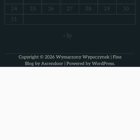
24
25
26
27
28
29
30
31
« lip
Copyright © 2026
Wymarzony Wypoczynek
| Fine
Blog by
Ascendoor
| Powered by
WordPress
.