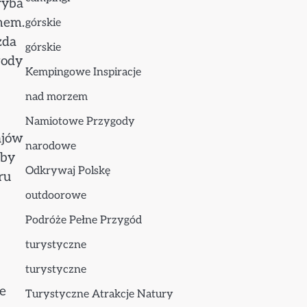
ryba
hem.
górskie
żda
górskie
wody
Kempingowe Inspiracje
nad morzem
Namiotowe Przygody
ajów
narodowe
aby
Odkrywaj Polskę
ru
outdoorowe
Podróże Pełne Przygód
turystyczne
turystyczne
ne
Turystyczne Atrakcje Natury