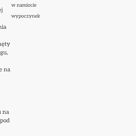
w namiocie
j
wypoczynek
nia
nęty
gu,
e na
u na
 pod