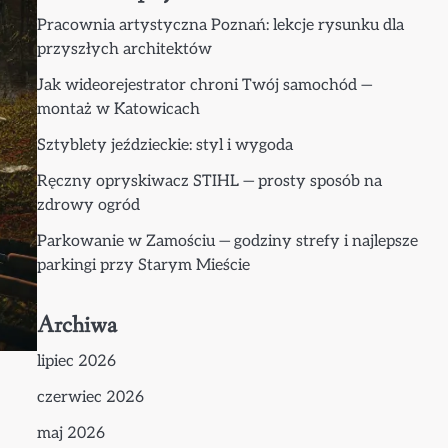
Pracownia artystyczna Poznań: lekcje rysunku dla
przyszłych architektów
Jak wideorejestrator chroni Twój samochód —
montaż w Katowicach
Sztyblety jeździeckie: styl i wygoda
Ręczny opryskiwacz STIHL — prosty sposób na
zdrowy ogród
Parkowanie w Zamościu — godziny strefy i najlepsze
parkingi przy Starym Mieście
Archiwa
lipiec 2026
czerwiec 2026
maj 2026