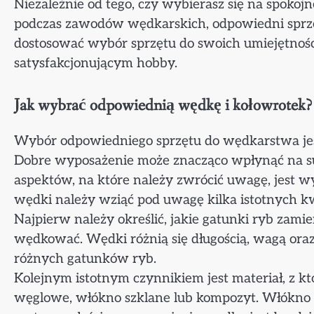
Niezależnie od tego, czy wybierasz się na spokoj
podczas zawodów wędkarskich, odpowiedni sprzęt 
dostosować wybór sprzętu do swoich umiejętności
satysfakcjonującym hobby.
Jak wybrać odpowiednią wędkę i kołowrotek?
Wybór odpowiedniego sprzętu do wędkarstwa jes
Dobre wyposażenie może znacząco wpłynąć na su
aspektów, na które należy zwrócić uwagę, jest 
wędki należy wziąć pod uwagę kilka istotnych kw
Najpierw należy określić, jakie gatunki ryb za
wędkować. Wędki różnią się długością, wagą ora
różnych gatunków ryb.
Kolejnym istotnym czynnikiem jest materiał, z k
węglowe, włókno szklane lub kompozyt. Włókno w