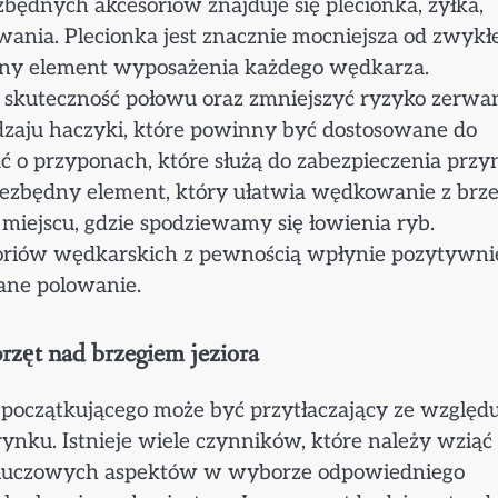
zbędnych akcesoriów znajduje się plecionka, żyłka,
ania. Plecionka jest znacznie mocniejsza od zwykłe
ażny element wyposażenia każdego wędkarza.
skuteczność połowu oraz zmniejszyć ryzyko zerwa
dzaju haczyki, które powinny być dostosowane do
ć o przyponach, które służą do zabezpieczenia przy
ezbędny element, który ułatwia wędkowanie z brze
iejscu, gdzie spodziewamy się łowienia ryb.
oriów wędkarskich z pewnością wpłynie pozytywni
ane polowanie.
rzęt nad brzegiem jeziora
początkującego może być przytłaczający ze względ
nku. Istnieje wiele czynników, które należy wziąć
 kluczowych aspektów w wyborze odpowiedniego