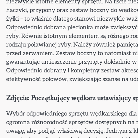
niezwykle istotne elementy sprzętu. Na liście nie
haczyki, przypony oraz zestaw boczny do wędkow
żyłki – to właśnie dlatego stanowi niezwykle w
Odpowiednio dobrana plecionka może zwiększyć 
ryby. Równie istotnym elementem są różnego ro
rodzaju poławianej ryby. Należy również pamięta
przed zerwaniem. Zestaw boczny to natomiast ni
gwarantując umieszczenie przynęty dokładnie w m
Odpowiednio dobrany i kompletny zestaw akces
efektywność połowów, zwiększając szanse na ud
Zdjęcie: Początkujący wędkarz ustawiający sp
Wybór odpowiedniego sprzętu wędkarskiego dla 
ogromną różnorodność sprzętów dostępnych na ry
uwagę, aby podjąć właściwą decyzję. Jednym z