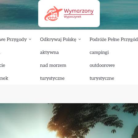
we Przygody
Odkrywaj Polskę
Podróże Pełne Przygód
i
aktywna
campingi
 wędkarstwa? Poradnik dla początkujących
cie
nad morzem
outdoorowe
 wędkarstwa? Poradnik dla
ynek
turystyczne
turystyczne