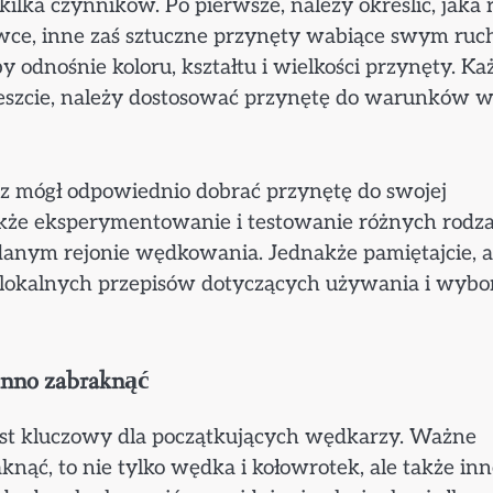
lka czynników. Po pierwsze, należy określić, jaka 
żywce, inne zaś sztuczne przynęty wabiące swym ruc
by odnośnie koloru, kształtu i wielkości przynęty. Ka
reszcie, należy dostosować przynętę do warunków 
sz mógł odpowiednio dobrać przynętę do swojej
także eksperymentowanie i testowanie różnych rodz
 danym rejonie wędkowania. Jednakże pamiętajcie, 
lokalnych przepisów dotyczących używania i wybo
inno zabraknąć
st kluczowy dla początkujących wędkarzy. Ważne
nąć, to nie tylko wędka i kołowrotek, ale także in