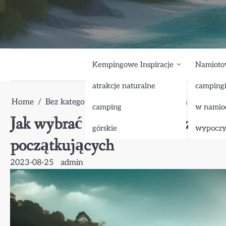
Skip
to
content
Kempingowe Inspiracje
Namioto
atrakcje naturalne
camping
Home
Bez kategorii
Jak wybrać odpowiedni sprzęt do
camping
w namio
Jak wybrać odpowiedni sprzęt do
górskie
wypocz
początkujących
2023-08-25
admin