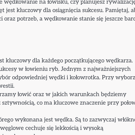
ne wędkowanie na łowisku, czy planujesz rywalizacj
jest kluczowy dla osiągnięcia sukcesu. Pamiętaj, a
 oraz potrzeb, a wędkowanie stanie się jeszcze bard
t kluczowy dla każdego początkującego wędkarza.
kcesy w łowieniu ryb. Jednym z najważniejszych
wybór odpowiedniej wędki i kołowrotka. Przy wybor
estii.
mierzamy łowić oraz w jakich warunkach będziemy
z sztywnością, co ma kluczowe znaczenie przy poło
tórego wykonana jest wędka. Są to zazwyczaj włókn
ęglowe cechuje się lekkością i wysoką