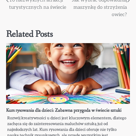
Nawigacja
10 niezwykłych atrakcji
Jak wybrać odpowiednią
turystycznych na świecie
maszynkę do strzyżenia
wpisu
owiec?
Related Posts
Kurs rysowania dla dzieci: Zabawna przygoda w świecie sztuki
Rozwój kreatywności u dzieci jest kluczowym elementem, dlatego
zachęca się do zainteresowania maluchów sztuką już od
najmłodszych lat. Kurs rysowania dla dzieci oferuje nie tylko
naukę technik rysunkowych, ale przede wszystkim jest