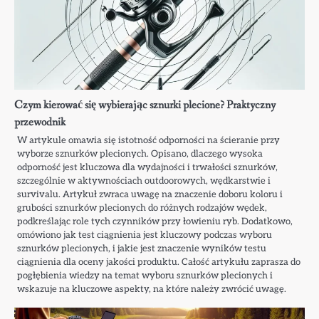
Czym kierować się wybierając sznurki plecione? Praktyczny
przewodnik
W artykule omawia się istotność odporności na ścieranie przy
wyborze sznurków plecionych. Opisano, dlaczego wysoka
odporność jest kluczowa dla wydajności i trwałości sznurków,
szczególnie w aktywnościach outdoorowych, wędkarstwie i
survivalu. Artykuł zwraca uwagę na znaczenie doboru koloru i
grubości sznurków plecionych do różnych rodzajów wędek,
podkreślając role tych czynników przy łowieniu ryb. Dodatkowo,
omówiono jak test ciągnienia jest kluczowy podczas wyboru
sznurków plecionych, i jakie jest znaczenie wyników testu
ciągnienia dla oceny jakości produktu. Całość artykułu zaprasza do
pogłębienia wiedzy na temat wyboru sznurków plecionych i
wskazuje na kluczowe aspekty, na które należy zwrócić uwagę.