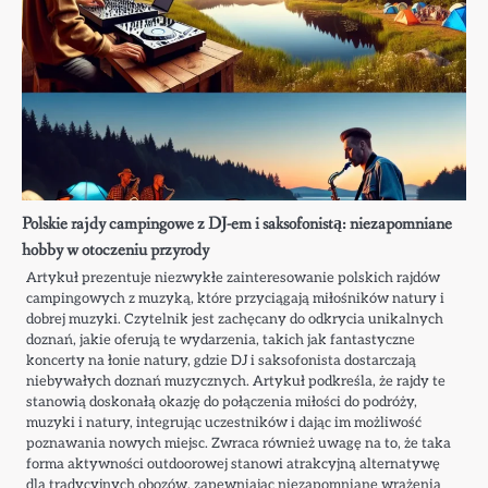
Polskie rajdy campingowe z DJ-em i saksofonistą: niezapomniane
hobby w otoczeniu przyrody
Artykuł prezentuje niezwykłe zainteresowanie polskich rajdów
campingowych z muzyką, które przyciągają miłośników natury i
dobrej muzyki. Czytelnik jest zachęcany do odkrycia unikalnych
doznań, jakie oferują te wydarzenia, takich jak fantastyczne
koncerty na łonie natury, gdzie DJ i saksofonista dostarczają
niebywałych doznań muzycznych. Artykuł podkreśla, że rajdy te
stanowią doskonałą okazję do połączenia miłości do podróży,
muzyki i natury, integrując uczestników i dając im możliwość
poznawania nowych miejsc. Zwraca również uwagę na to, że taka
forma aktywności outdoorowej stanowi atrakcyjną alternatywę
dla tradycyjnych obozów, zapewniając niezapomniane wrażenia