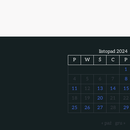
listopad 2024
P
W
Ś
C
P
1
4
5
6
7
8
11
12
13
14
15
18
19
20
21
22
25
26
27
28
29
« paź
gru »