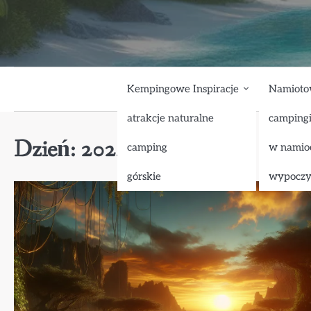
Skip
to
content
Kempingowe Inspiracje
Namioto
atrakcje naturalne
camping
Dzień:
2024-11-26
camping
w namio
górskie
wypocz