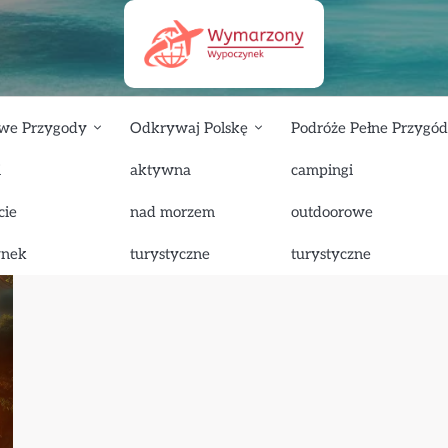
we Przygody
Odkrywaj Polskę
Podróże Pełne Przygód
i
aktywna
campingi
cie
nad morzem
outdoorowe
ynek
turystyczne
turystyczne