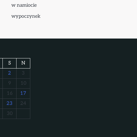
w namiocie
wypoczynek
S
N
2
3
9
10
16
17
23
24
30